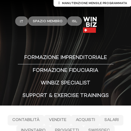
MANUTENZIONE MENSILE PROGRAMMATA
Manutenzione del server Winb
SPAZIO MEMBRO
ISL
IT
Sono previsti lavori di manutenzione sui server
La manutenzione è prevista per domenica 9 agosto
alle ore 13:30.
Durante questo periodo, l’accesso potrebbe subi
FORMAZIONE IMPRENDITORIALE
temporanee.
Si consiglia di utilizzare Winbiz Cloud al di fuori 
FORMAZIONE FIDUCIARIA
Vi ringraziamo per la vostra comprens
WINBIZ SPECIALIST
SUPPORT & EXERCISE TRAININGS
CONTABILITÀ
VENDITE
ACQUISTI
SALARI
INVENTARIO
PROGGETTI
SWISSDEC