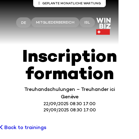
GEPLANTE MONATLICHE WARTUNG
Wartung auf den Servern Winbiz
Cloud
MITGLIEDERBEREICH
ISL
DE
An den Winbiz Cloud-Servern sind
Wartungsarbeiten geplant.
Diese Wartungsarbeiten finden am Sonntag, 9.
Inscription
August, von 08.00 bis 13.30 Uhr statt.
Ihr Zugang kann während dieses Zeitraums
formation
vorübergehend unterbrochen sein.
Wir empfehlen Ihnen, Winbiz Cloud außerhalb
dieses Zeitfensters zu nutzen.
Treuhandschulungen – Treuhander ici
Vielen Dank für Ihr Verständnis.
Genève
22/09/2025 08:30 17:00
29/09/2025 08:30 17:00
Back to trainings