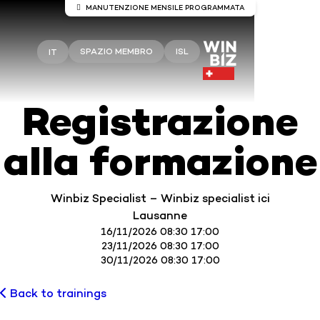
MANUTENZIONE MENSILE PROGRAMMATA
Manutenzione del server Winbiz
Cloud
SPAZIO MEMBRO
ISL
IT
Sono previsti lavori di manutenzione sui server
Winbiz Cloud.
Registrazione
La manutenzione è prevista per domenica 9 agosto
dalle ore 08:00 alle ore 13:30.
alla formazione
Durante questo periodo, l’accesso potrebbe subire
interruzioni temporanee.
Si consiglia di utilizzare Winbiz Cloud al di fuori di
Winbiz Specialist – Winbiz specialist ici
questo periodo.
Lausanne
Vi ringraziamo per la vostra comprensione.
16/11/2026 08:30 17:00
23/11/2026 08:30 17:00
30/11/2026 08:30 17:00
Back to trainings