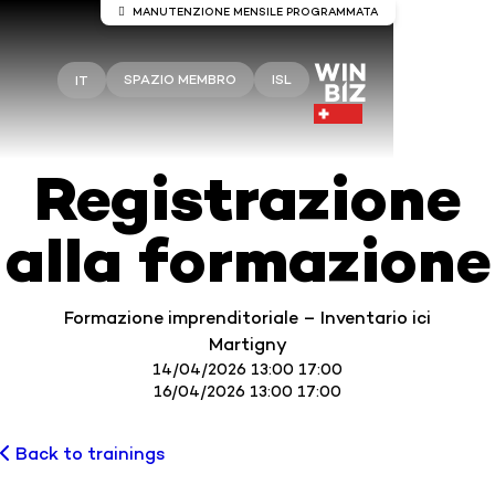
MANUTENZIONE MENSILE PROGRAMMATA
Manutenzione del server Winbiz
Cloud
SPAZIO MEMBRO
ISL
IT
Sono previsti lavori di manutenzione sui server
Winbiz Cloud.
Registrazione
La manutenzione è prevista per domenica 9 agosto
dalle ore 08:00 alle ore 13:30.
alla formazione
Durante questo periodo, l’accesso potrebbe subire
interruzioni temporanee.
Si consiglia di utilizzare Winbiz Cloud al di fuori di
Formazione imprenditoriale – Inventario ici
questo periodo.
Martigny
Vi ringraziamo per la vostra comprensione.
14/04/2026 13:00 17:00
16/04/2026 13:00 17:00
Back to trainings