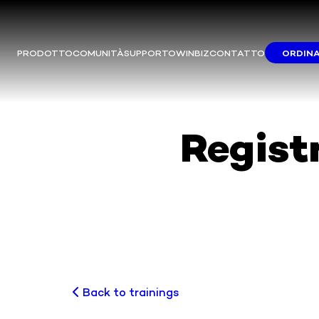
PRODOTTO
COMUNITÀ
SUPPORTO
WINBIZ
CONTATTO
ORDINA
S
La m
Du
Regist
Si c
Back to trainings