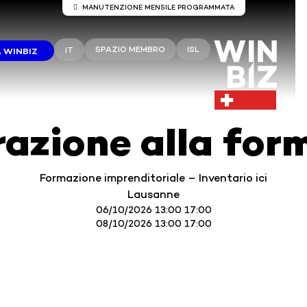
MANUTENZIONE MENSILE PROGRAMMATA
Manutenzione del server Winbiz Cloud
SPAZIO MEMBRO
ISL
IT
 WINBIZ
ono previsti lavori di manutenzione sui server Winbiz Clou
anutenzione è prevista per domenica 9 agosto dalle ore 
alle ore 13:30.
rante questo periodo, l’accesso potrebbe subire interruzi
razione alla for
temporanee.
onsiglia di utilizzare Winbiz Cloud al di fuori di questo per
Vi ringraziamo per la vostra comprensione.
Formazione imprenditoriale – Inventario ici
Lausanne
06/10/2026 13:00 17:00
08/10/2026 13:00 17:00