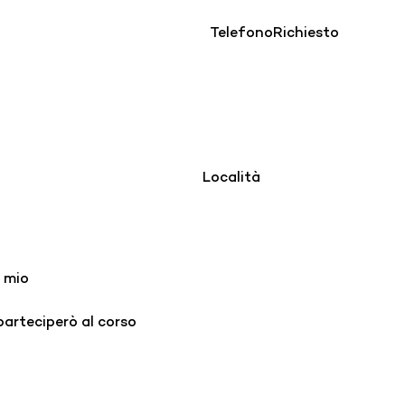
Telefono
Richiesto
Località
 mio
arteciperò al corso