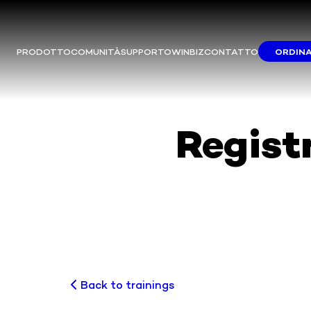
PRODOTTO
COMUNITÀ
SUPPORTO
WINBIZ
CONTATTO
ORDINA
S
La m
Du
Regist
Si c
Back to trainings