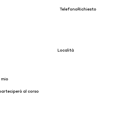
Telefono
Richiesto
Località
 mio
arteciperò al corso