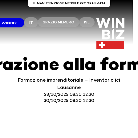
MANUTENZIONE MENSILE PROGRAMMATA
Manutenzione del server Winbiz Cloud
SPAZIO MEMBRO
ISL
IT
 WINBIZ
ono previsti lavori di manutenzione sui server Winbiz Clou
anutenzione è prevista per domenica 9 agosto dalle ore 
alle ore 13:30.
rante questo periodo, l’accesso potrebbe subire interruzi
razione alla for
temporanee.
onsiglia di utilizzare Winbiz Cloud al di fuori di questo per
Vi ringraziamo per la vostra comprensione.
Formazione imprenditoriale – Inventario ici
Lausanne
28/10/2025 08:30 12:30
30/10/2025 08:30 12:30