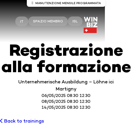
MANUTENZIONE MENSILE PROGRAMMATA
Manutenzione del server Winbiz
Cloud
SPAZIO MEMBRO
ISL
IT
Sono previsti lavori di manutenzione sui server
Winbiz Cloud.
Registrazione
La manutenzione è prevista per domenica 9 agosto
dalle ore 08:00 alle ore 13:30.
alla formazione
Durante questo periodo, l’accesso potrebbe subire
interruzioni temporanee.
Si consiglia di utilizzare Winbiz Cloud al di fuori di
Unternehmerische Ausbildung – Löhne ici
questo periodo.
Martigny
Vi ringraziamo per la vostra comprensione.
06/05/2025 08:30 12:30
08/05/2025 08:30 12:30
14/05/2025 08:30 12:30
Back to trainings