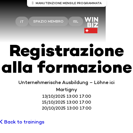
MANUTENZIONE MENSILE PROGRAMMATA
Manutenzione del server Winbiz
Cloud
SPAZIO MEMBRO
ISL
IT
Sono previsti lavori di manutenzione sui server
Winbiz Cloud.
Registrazione
La manutenzione è prevista per domenica 9 agosto
dalle ore 08:00 alle ore 13:30.
alla formazione
Durante questo periodo, l’accesso potrebbe subire
interruzioni temporanee.
Si consiglia di utilizzare Winbiz Cloud al di fuori di
Unternehmerische Ausbildung – Löhne ici
questo periodo.
Martigny
Vi ringraziamo per la vostra comprensione.
13/10/2025 13:00 17:00
15/10/2025 13:00 17:00
20/10/2025 13:00 17:00
Back to trainings