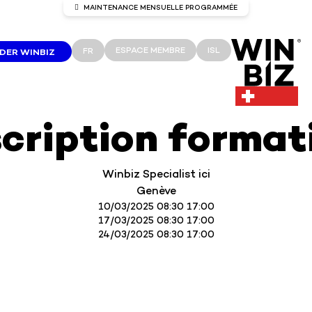
MAINTENANCE MENSUELLE PROGRAMMÉE
intenance sur les serveurs Winbiz Cl
ESPACE MEMBRE
ISL
FR
ER WINBIZ
avaux de maintenance sont prévus sur les serveurs Winbiz
 maintenance est programmée le dimanche 9 août de 0
13h30.
accès pourront être temporairement interrompus durant 
scription format
période.
vous recommandons d’utiliser Winbiz Cloud en dehors de
plage horaire.
Winbiz Specialist ici
En vous remerciant de votre compréhension.
Genève
10/03/2025 08:30 17:00
17/03/2025 08:30 17:00
24/03/2025 08:30 17:00