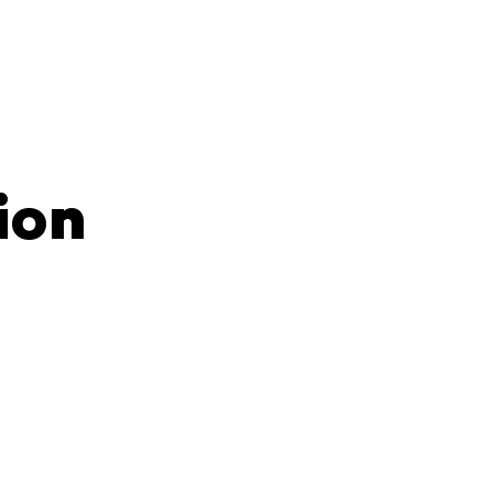
oud
 Cloud.
8h00 à
cette
ion
 cette