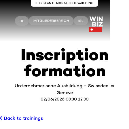
GEPLANTE MONATLICHE WARTUNG
Wartung auf den Servern Winbiz
Cloud
MITGLIEDERBEREICH
ISL
DE
An den Winbiz Cloud-Servern sind
Wartungsarbeiten geplant.
Diese Wartungsarbeiten finden am Sonntag, 9.
Inscription
August, von 08.00 bis 13.30 Uhr statt.
Ihr Zugang kann während dieses Zeitraums
vorübergehend unterbrochen sein.
formation
Wir empfehlen Ihnen, Winbiz Cloud außerhalb
dieses Zeitfensters zu nutzen.
Vielen Dank für Ihr Verständnis.
Unternehmerische Ausbildung – Swissdec ici
Genève
02/06/2026 08:30 12:30
Back to trainings