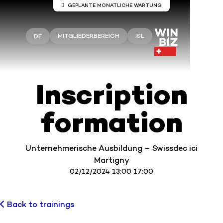
GEPLANTE MONATLICHE WARTUNG
Wartung auf den Servern Winbiz
Cloud
MITGLIEDERBEREICH
ISL
DE
An den Winbiz Cloud-Servern sind
Wartungsarbeiten geplant.
Diese Wartungsarbeiten finden am Sonntag, 9.
Inscription
August, von 08.00 bis 13.30 Uhr statt.
Ihr Zugang kann während dieses Zeitraums
vorübergehend unterbrochen sein.
formation
Wir empfehlen Ihnen, Winbiz Cloud außerhalb
dieses Zeitfensters zu nutzen.
Vielen Dank für Ihr Verständnis.
Unternehmerische Ausbildung – Swissdec ici
Martigny
02/12/2024 13:00 17:00
Back to trainings