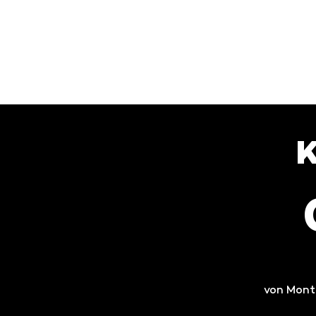
K
von Monta