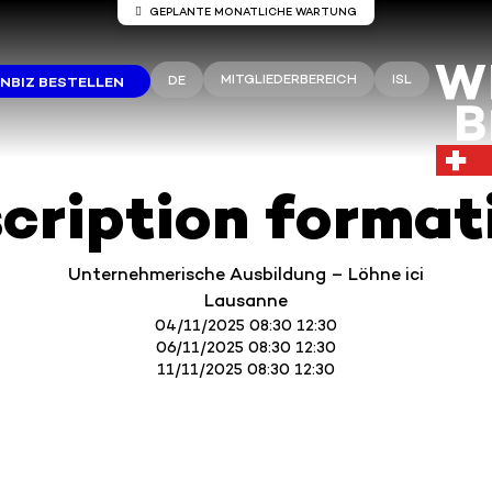
GEPLANTE MONATLICHE WARTUNG
Wartung auf den Servern Winbiz Clou
MITGLIEDERBEREICH
ISL
DE
NBIZ BESTELLEN
 den Winbiz Cloud-Servern sind Wartungsarbeiten gepla
 Wartungsarbeiten finden am Sonntag, 9. August, von 08.
13.30 Uhr statt.
Ihr Zugang kann während dieses Zeitraums vorübergehen
unterbrochen sein.
scription format
mpfehlen Ihnen, Winbiz Cloud außerhalb dieses Zeitfenst
nutzen.
Vielen Dank für Ihr Verständnis.
Unternehmerische Ausbildung – Löhne ici
Lausanne
04/11/2025 08:30 12:30
06/11/2025 08:30 12:30
11/11/2025 08:30 12:30