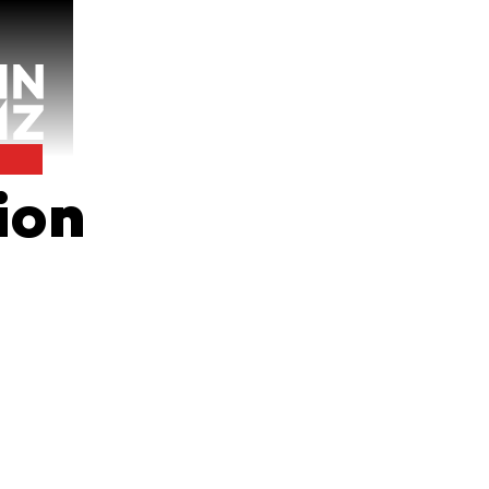
d
nt.
00 bis
d
ion
ers zu