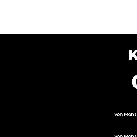
K
von Monta
von Monta