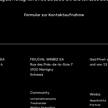
Formular zur Kontaktaufnahme
 SA
FIDUCIAL WINBIZ SA
Geöffnet v
 4
Rue des Prés-de-la-Scie 7
und von 13
1920 Martigny
Schweiz
Community
Winbiz
Unternehmerische
Geschichte
Treuhander
Partner
Winbiz Specialist