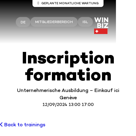
GEPLANTE MONATLICHE WARTUNG
Wartung auf den Servern Winbiz
Cloud
MITGLIEDERBEREICH
ISL
DE
An den Winbiz Cloud-Servern sind
Wartungsarbeiten geplant.
Diese Wartungsarbeiten finden am Sonntag, 9.
Inscription
August, von 08.00 bis 13.30 Uhr statt.
Ihr Zugang kann während dieses Zeitraums
vorübergehend unterbrochen sein.
formation
Wir empfehlen Ihnen, Winbiz Cloud außerhalb
dieses Zeitfensters zu nutzen.
Vielen Dank für Ihr Verständnis.
Unternehmerische Ausbildung – Einkauf ici
Genève
12/09/2024 13:00 17:00
Back to trainings