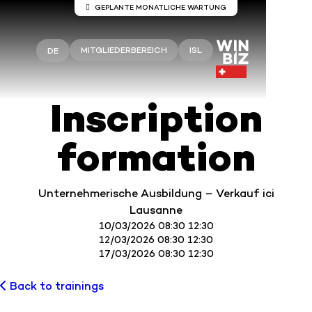
GEPLANTE MONATLICHE WARTUNG
Wartung auf den Servern Winbiz
Cloud
MITGLIEDERBEREICH
ISL
DE
An den Winbiz Cloud-Servern sind
Wartungsarbeiten geplant.
Diese Wartungsarbeiten finden am Sonntag, 9.
Inscription
August, von 08.00 bis 13.30 Uhr statt.
Ihr Zugang kann während dieses Zeitraums
formation
vorübergehend unterbrochen sein.
Wir empfehlen Ihnen, Winbiz Cloud außerhalb
dieses Zeitfensters zu nutzen.
Unternehmerische Ausbildung – Verkauf ici
Vielen Dank für Ihr Verständnis.
Lausanne
10/03/2026 08:30 12:30
12/03/2026 08:30 12:30
17/03/2026 08:30 12:30
Back to trainings