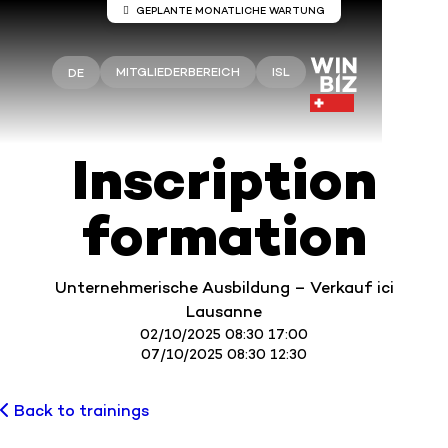
GEPLANTE MONATLICHE WARTUNG
Wartung auf den Servern Winbiz
Cloud
MITGLIEDERBEREICH
ISL
DE
An den Winbiz Cloud-Servern sind
Wartungsarbeiten geplant.
Diese Wartungsarbeiten finden am Sonntag, 9.
Inscription
August, von 08.00 bis 13.30 Uhr statt.
Ihr Zugang kann während dieses Zeitraums
formation
vorübergehend unterbrochen sein.
Wir empfehlen Ihnen, Winbiz Cloud außerhalb
dieses Zeitfensters zu nutzen.
Unternehmerische Ausbildung – Verkauf ici
Vielen Dank für Ihr Verständnis.
Lausanne
02/10/2025 08:30 17:00
07/10/2025 08:30 12:30
Back to trainings