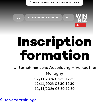
GEPLANTE MONATLICHE WARTUNG
Wartung auf den Servern Winbiz
Cloud
MITGLIEDERBEREICH
ISL
DE
An den Winbiz Cloud-Servern sind
Wartungsarbeiten geplant.
Diese Wartungsarbeiten finden am Sonntag, 9.
Inscription
August, von 08.00 bis 13.30 Uhr statt.
Ihr Zugang kann während dieses Zeitraums
formation
vorübergehend unterbrochen sein.
Wir empfehlen Ihnen, Winbiz Cloud außerhalb
dieses Zeitfensters zu nutzen.
Unternehmerische Ausbildung – Verkauf ici
Vielen Dank für Ihr Verständnis.
Martigny
07/11/2024 08:30 12:30
12/11/2024 08:30 12:30
14/11/2024 08:30 12:30
Back to trainings